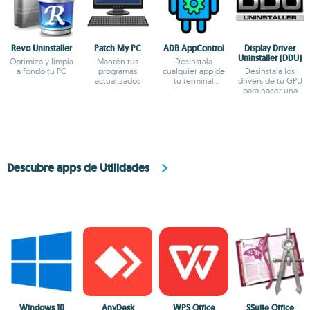
Revo Uninstaller
Patch My PC
ADB AppControl
Display Driver
Uninstaller (DDU)
Optimiza y limpia
Mantén tus
Desinstala
a fondo tu PC
programas
cualquier app de
Desinstala los
actualizados
tu terminal
drivers de tu GPU
Android con ADB
para hacer una
instalación limpia
Descubre apps de Utilidades
Windows 10
AnyDesk
WPS Office
SSuite Office